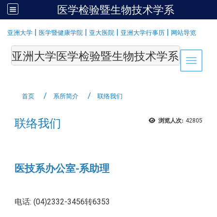
医学检验暨生物技术学系
:::
|
|
|
|
亚洲大学
医学暨健康学院
亚大医院
亚洲大学行事历
网站导览
亚洲大学医学检验暨生物技术学系Department of Medi
Toggle 
首页
系所简介
联络我们
联络我们
浏览人次:
42805
医技系办公室-系助理
电话: (04)2332-3456转6353