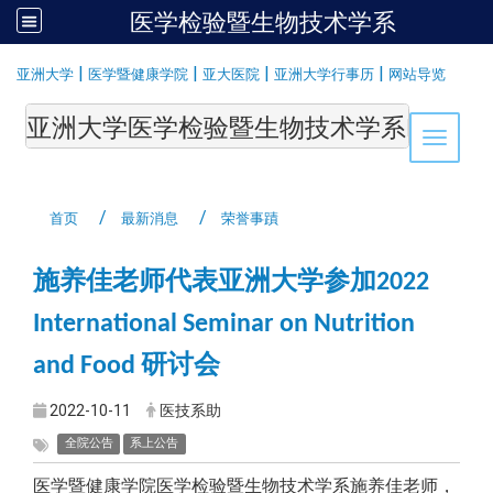
医学检验暨生物技术学系
:::
|
|
|
|
亚洲大学
医学暨健康学院
亚大医院
亚洲大学行事历
网站导览
亚洲大学医学检验暨生物技术学系Department of Medi
Toggle 
首页
最新消息
荣誉事蹟
施养佳老师代表亚洲大学参加
2022
International Seminar on Nutrition
研讨会
and Food
2022-10-11
医技系助
全院公告
系上公告
医学暨健康学院医学检验暨生物技术学系施养佳老师，