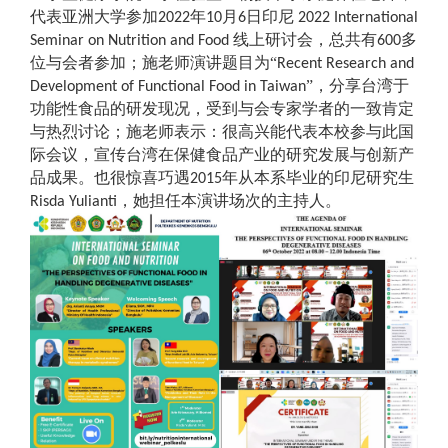
代表亚洲大学参加
年
月
日印尼
2022
10
6
2022 International
线上研讨会，总共有
多
Seminar on Nutrition and Food
600
位与会者参加；施老师演讲题目为“
Recent Research and
”，分享台湾于
Development of Functional Food in Taiwan
功能性食品的研发现况，受到与会专家学者的一致肯定
与热烈讨论；施老师表示：很高兴能代表本校参与此国
际会议，宣传台湾在保健食品产业的研究发展与创新产
品成果。也很惊喜巧遇
年从本系毕业的印尼研究生
2015
，她担任本演讲场次的主持人。
Risda Yulianti