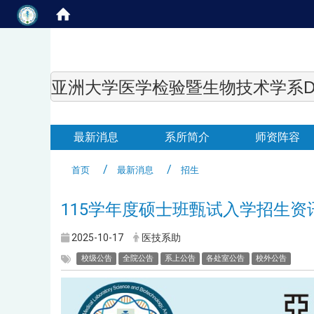
亚洲大学医学检验暨生物技术学系Department of
最新消息
系所简介
师资阵容
首页
最新消息
招生
115学年度硕士班甄试入学招生资
2025-10-17
医技系助
校级公告
全院公告
系上公告
各处室公告
校外公告