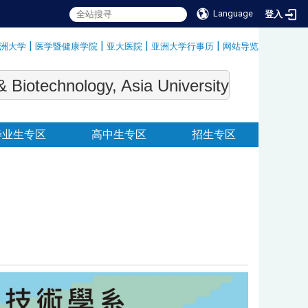
Language
登入
|
|
|
|
洲大学
医学暨健康学院
亚大医院
亚洲大学行事历
网站导览
:::
echnology, Asia University
毕业生专区
高中生专区
招生专区