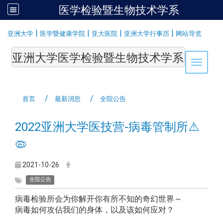
医学检验暨生物技术学系
:::
|
|
|
|
亚洲大学
医学暨健康学院
亚大医院
亚洲大学行事历
网站导览
亚洲大学医学检验暨生物技术学系Department of Medi
Toggle 
首页
最新消息
全院公告
2022亚洲大学医技营-病毒管制所⚠️
🦠
2021-10-26
全院公告
病毒检验所会为你解开你有所不知的奇幻世界～
病毒如何攻佔我们的身体，以及该如何应对？