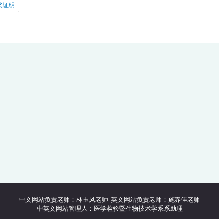
奖证明
中文网站负责老师：林玉凤老师 英文网站负责老师：施养佳老师
中英文网站管理人：医学检验暨生物技术学系系助理