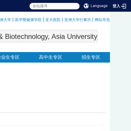
Language
登入
|
|
|
|
洲大学
医学暨健康学院
亚大医院
亚洲大学行事历
网站导览
:::
echnology, Asia University
毕业生专区
高中生专区
招生专区