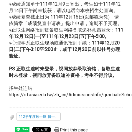
※成绩通知单于111年12月9日寄出，考生如于111年12
月14日下午尚未接获，请以电话向本校招生处查询。
※成绩复查截止日为 111年12月16日(以邮戳为凭)，请
依简章「成绩复查申请表」提出申请，逾期不予受理。
※正取生网络报到暨备取生网络备取递补意愿登录：
111
年12月12日(一)至111年12月23日(五)下午5:00。
※心理学系正取生现场或通讯报到手续：
111年12月20
日(二)下午3:10至5:00止，或于12月20日前以挂号办理
验证。
P.S 正取生逾时未登录，视同放弃录取资格，备取生逾
时未登录，视同放弃备取递补资格，考生不得异议。
招生处连结
https://rd.asia.edu.tw/zh_cn/AdmissionsInfo/graduateScho
112学年度硕士班_博士班甄试入学正_备取名单.pdf
Print this page
Share