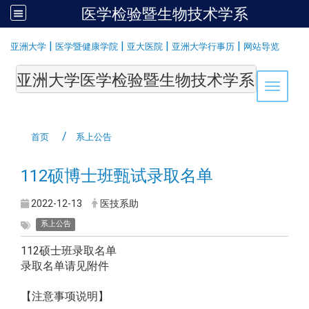
医学检验暨生物技术学系
:::
|
|
|
|
亚洲大学
医学暨健康学院
亚大医院
亚洲大学行事历
网站导览
亚洲大学医学检验暨生物技术学系Department of Medi
Toggle 
首页
系上公告
112硕博士班甄试录取名单
2022-12-13
医技系助
系上公告
112硕士班录取名单
录取名单请见附件
【注意事项说明】