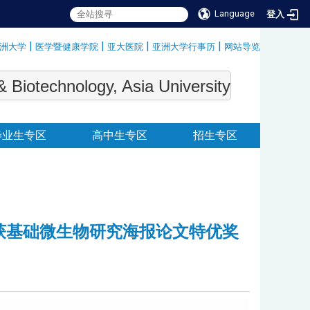
Language
登入
|
|
|
|
洲大学
医学暨健康学院
亚大医院
亚洲大学行事历
网站导览
:::
echnology, Asia University
毕业生专区
高中生专区
招生专区
获基础微生物研究海报论文特优奖