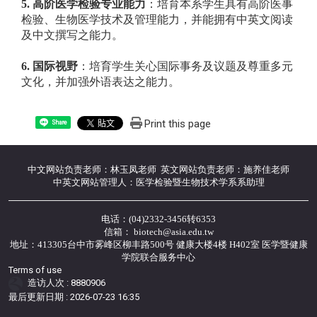
5.
高阶医学检验专业能力
：培育本系学生具有高阶医事
检验、生物医学技术及管理能力，并能拥有中英文阅读
及中文撰写之能力。
6.
国
际视野
：培育学生关心国际事务及议题及尊重多元
文化，并加强外语表达之能力。
Print this page
Share
中文网站负责老师：林玉凤老师 英文网站负责老师：施养佳老师
中英文网站管理人：医学检验暨生物技术学系系助理
电话：(04)2332-3456转6353
信箱： biotech@asia.edu.tw
地址：413305台中市雾峰区柳丰路500号 健康大楼4楼 H402室 医学暨健康
学院联合服务中心
Terms of use
造访人次 : 8880906
最后更新日期 :
2026-07-23 16:35