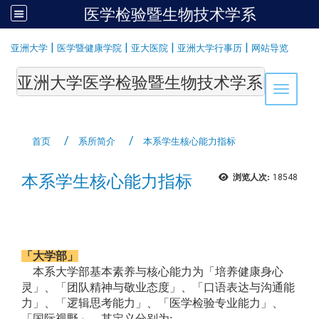
医学检验暨生物技术学系
:::
|
|
|
|
亚洲大学
医学暨健康学院
亚大医院
亚洲大学行事历
网站导览
亚洲大学医学检验暨生物技术学系Department of Medi
Toggle 
首页
系所简介
本系学生核心能力指标
本系学生核心能力指标
浏览人次:
18548
「大学部」
本系大学部基本素养与核心能力为「培养健康身心
灵」、「团队精神与敬业态度」、「口语表达与沟通能
力」、「逻辑思考能力」、「医学检验专业能力」、
「国际视野」。其定义分别为: