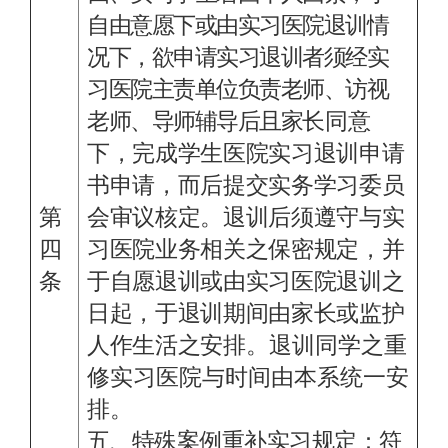
自由意愿下或由实习医院退训情
况下，欲申请实习退训者须经实
习医院主责单位负责老师、访视
老师、导师辅导后且家
长同意
下，完成学生医院实习退训申请
书申请，而后提交实务学习委员
第
会审议核定。退训后须遵守与实
四
习医院业务相关之保密规定，并
条
于自愿退训或由实习医院退训之
日起，于退训期间由家长或监护
人作生活之安
排。退训同学之重
修实习医院与时间由本系统一安
排。
五、特殊案例重补实习规定：符