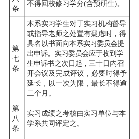
不得回校修习学分(含预研生)。
条
本系实习学生对于实习机构督导
或指导老师之处置有疑虑时，得
具名以书面
向本系实习委员会提
第
出申诉。实习委员会应于收到学
七
生申诉书之次日起，三
十日内召
条
开会议及完成评议，必要时得予
延长，以一次为限，最长不得逾
二个月。
第
实习成绩之考核由实习单位与本
八
学系共同评定之。
条