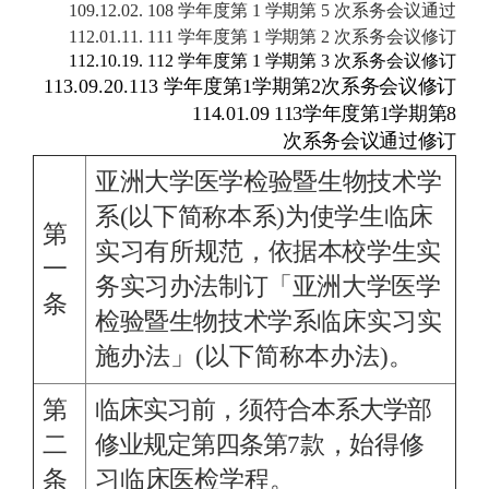
109.12.02. 108
学年度第
1
学期第
5
次系务会议通过
112.01.11. 111
学年度第
1
学期第
2
次系务会议修订
112.10.19. 112
学年度第
1
学期第
3
次系务会议修订
113.09.20.113
学年度第1学期第2
次系务会议修订
114.01.09 113学年度第1学期第8
次系务会议通过修订
亚洲大学医学检验暨生物技术学
系(以下简称本系)为使学生临床
第
实习有所规
范，依据本校学生实
一
务实习办法制订「亚洲大学医学
条
检验暨生物技术学系临床
实习实
施办法」(以下简称本办法)。
第
临床实习前，须符合本系大学部
二
修业规定第四条第
7
款，始得修
条
习临床医检学
程。