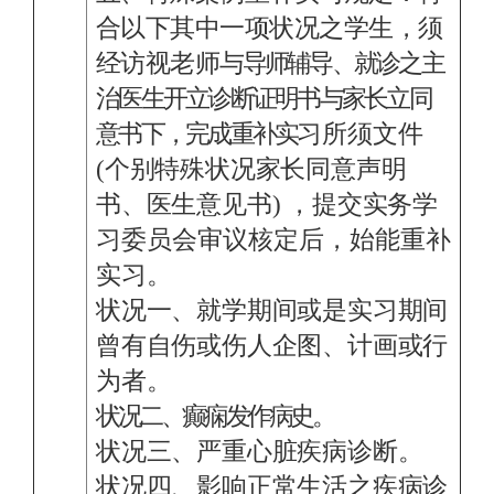
合以下其中一项状况之学生，须
经访视老师
与导师辅导、就诊之主
治医生开立诊断证明书与家长立同
意书下，完成重补实
习所须文件
(个别特殊状况家长同意声明
书、医生意见书) ，提交实务
学
习委员会审议核定后，始能重补
实习。
状况一、就学期间或是实习期间
曾有自伤或伤人企图、计画或行
为者。
状况二、癫痫发作病史。
状况三、严重心脏疾病诊断。
状况四、影响正常生活之疾病诊