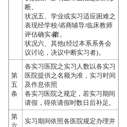
断。
状况五、学业或实习适应困难之
表现经学校/谘商辅导/临床教师
评估
确实
者。
者。
状况六、其他(经过本系系务会
议讨论，决议中断实习者)。
各实习医院之实习人数以各实习
第
医院提供之名额为准，实习时间
五
及作息依照
条
各实习医院之规定，若实习期间
请假，得依请假时数日后补足。
第
实习期间依照各医院规定办理并
六