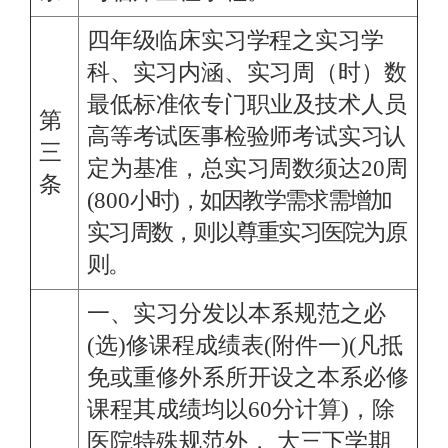
四年级临床实习学程之实习学
科、实习内涵、实习周
（时）数
最低标准依专
门职业及技术人员
第
高等考试医事检验师考试实习认
三
定为基准，总实习周数须
达
20
周
条
(
800
小时)，如因教学需求需增加
实习周数，则以尊重实习医院为原
则。
一、实习分发以本系规范之必
(选)修课程成绩表(附件一)(凡抵
免或重修外系所开设之本系必修
课程其成绩均以60分计算)，除
医院特殊规范外，
大三下学期