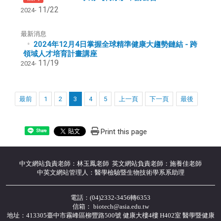
11/22
2024-
最新消息
2024年12月4日掌握全球精準健康大趨勢鏈結 - 跨
領域人才培育計畫講座
11/19
2024-
最前
1
2
3
4
5
上一頁
下一頁
最後
Print this page
Share
中文網站負責老師：林玉鳳老師 英文網站負責老師：施養佳老師
中英文網站管理人：醫學檢驗暨生物技術學系系助理
電話：(04)2332-3456轉6353
信箱： biotech@asia.edu.tw
地址：413305臺中市霧峰區柳豐路500號 健康大樓4樓 H402室 醫學暨健康