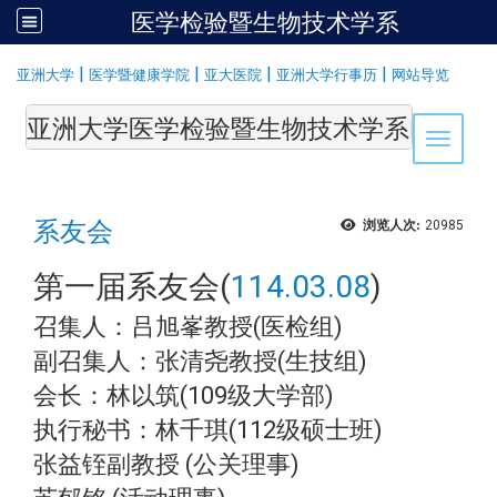
医学检验暨生物技术学系
:::
|
|
|
|
亚洲大学
医学暨健康学院
亚大医院
亚洲大学行事历
网站导览
亚洲大学医学检验暨生物技术学系Department of Medi
Toggle 
系友会
浏览人次:
20985
第一届系友会(
114.03.08
)
召集人：吕旭峯教授(医检组)
副召集人：张清尧教授(生技组)
会长：林以筑(109级大学部)
执行秘书：林千琪(112级硕士班)
张益铚副教授 (公关理事)